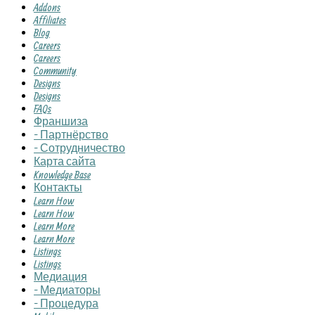
Addons
Affiliates
Blog
Careers
Careers
Community
Designs
Designs
FAQs
Франшиза
- Партнёрство
- Сотрудничество
Карта сайта
Knowledge Base
Контакты
Learn How
Learn How
Learn More
Learn More
Listings
Listings
Медиация
- Медиаторы
- Процедура